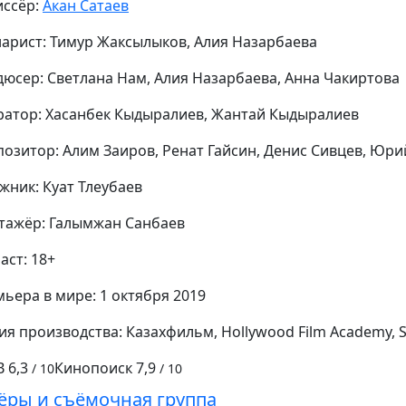
иссёр:
Акан Сатаев
арист:
Тимур Жаксылыков
,
Алия Назарбаева
дюсер:
Светлана Нам
,
Алия Назарбаева
,
Анна Чакиртова
ратор:
Хасанбек Кыдыралиев
,
Жантай Кыдыралиев
позитор:
Алим Заиров
,
Ренат Гайсин
,
Денис Сивцев
,
Юрий
ожник:
Куат Тлеубаев
тажёр:
Галымжан Санбаев
аст:
18+
ьера в мире:
1 октября 2019
ия производства:
Казахфильм, Hollywood Film Academy, S
B
6,3
Кинопоиск
7,9
/ 10
/ 10
ёры и съёмочная группа