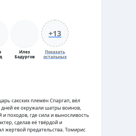
+13
н
Илез
Показать
д
Бадургов
остальных
 царь сакских племён Спаргап, вёл
 дней ее окружали шатры воинов,
й и походов, где сила и выносливость
ктер, сделав её твёрдой и
ал жертвой предательства. Томирис