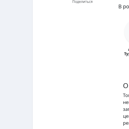
Поделиться
В р
Ту
О
То
не
за
це
ре