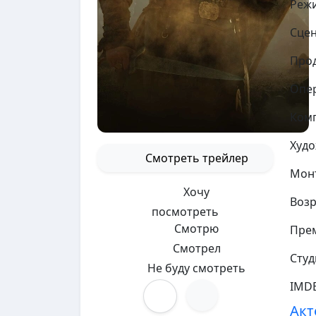
Реж
Сцен
Про
Опе
Ком
Худ
Смотреть трейлер
Мон
Хочу
Возр
посмотреть
Смотрю
Прем
Смотрел
Студ
Не буду смотреть
IMD
Акт