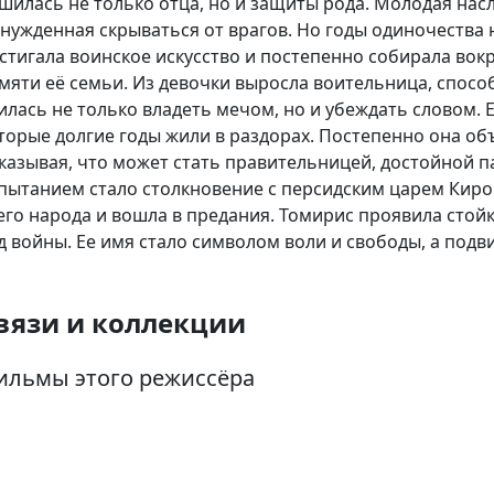
шилась не только отца, но и защиты рода. Молодая насл
нужденная скрываться от врагов. Но годы одиночества 
стигала воинское искусство и постепенно собирала вокру
мяти её семьи. Из девочки выросла воительница, спосо
илась не только владеть мечом, но и убеждать словом.
торые долгие годы жили в раздорах. Постепенно она об
казывая, что может стать правительницей, достойной 
пытанием стало столкновение с персидским царем Киро
его народа и вошла в предания. Томирис проявила стой
д войны. Ее имя стало символом воли и свободы, а подви
вязи и коллекции
ильмы этого режиссёра