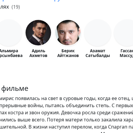
олях
(19)
Альмира
Адиль
Берик
Азамат
Гасса
рсынбаева
Ахметов
Айтжанов
Сатыбалды
Массу
 фильме
мирис появилась на свет в суровые годы, когда ее отец,
прерывные войны, пытаясь объединить степь. С первых
пах костра и звон оружия. Девочка росла среди сражени
нились выше всего. Потеря матери только закалила хара
шительной. В жизни наступил перелом, когда Спаргап п