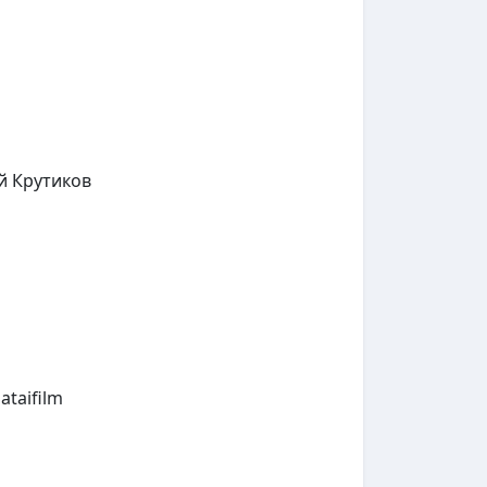
 Крутиков
ataifilm