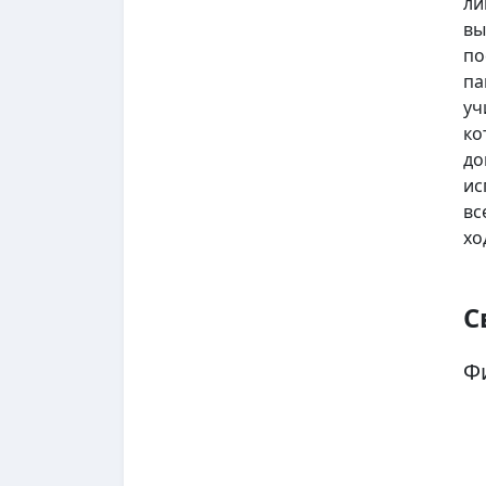
ли
вы
по
па
уч
ко
до
ис
вс
хо
С
Ф