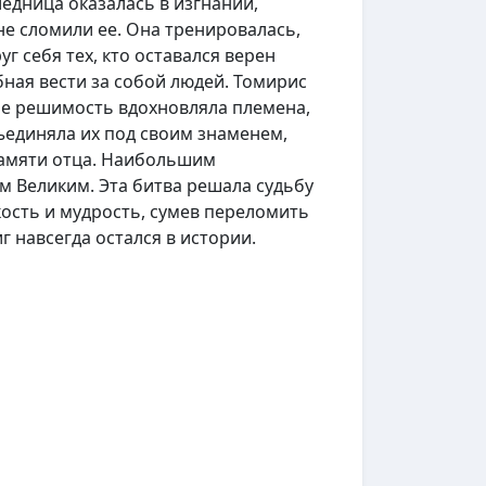
едница оказалась в изгнании,
не сломили ее. Она тренировалась,
г себя тех, кто оставался верен
бная вести за собой людей. Томирис
 Ее решимость вдохновляла племена,
ъединяла их под своим знаменем,
памяти отца. Наибольшим
м Великим. Эта битва решала судьбу
кость и мудрость, сумев переломить
г навсегда остался в истории.