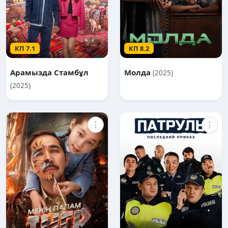
КП 7.1
КП 8.2
Арамызда Стамбұл
Молда
(2025)
(2025)
⋮
⋮