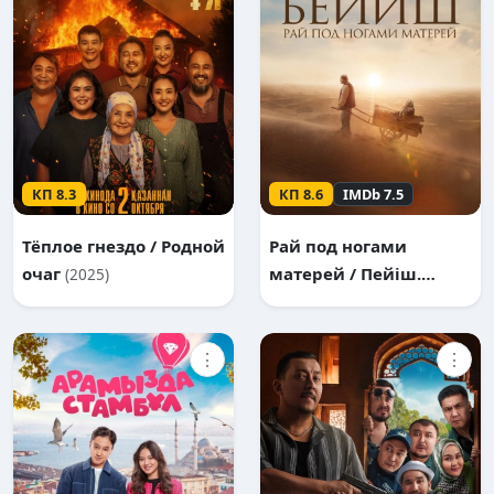
КП 8.3
КП 8.6
IMDb 7.5
Тёплое гнездо / Родной
Рай под ногами
очаг
матерей / Пейіш.
(2025)
Жұмақ ананың
табанының астында
⋮
(2024)
⋮