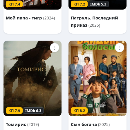
КП 7.4
КП 7.2
IMDb 5.3
Мой папа - тигр
Патруль. Последний
(2024)
приказ
(2025)
⋮
⋮
КП 7.9
IMDb 6.3
КП 8.2
Томирис
Сын богача
(2019)
(2025)