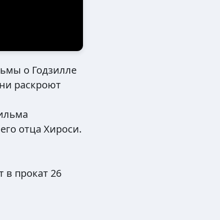
льмы о Годзилле
они раскроют
фильма
его отца Хироси.
 в прокат 26