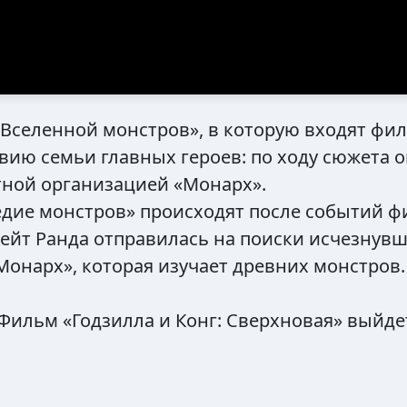
«Вселенной монстров», в которую входят фи
вию семьи главных героев: по ходу сюжета 
тной организацией «Монарх».
едие монстров» происходят после событий 
Кейт Ранда отправилась на поиски исчезнувш
онарх», которая изучает древних монстров.
Фильм «Годзилла и Конг: Сверхновая» выйдет