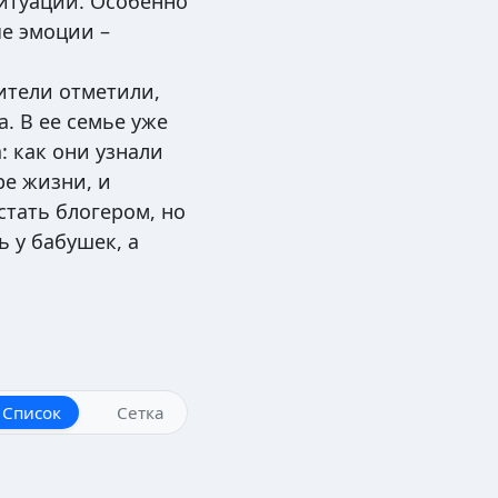
ситуации. Особенно
ые эмоции –
рители отметили,
. В ее семье уже
: как они узнали
ре жизни, и
стать блогером, но
ь у бабушек, а
Список
Сетка