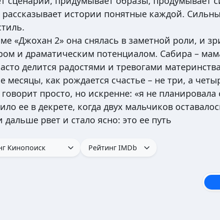
ет сценарии, придумывает образы, продумывает 
» рассказывает истории понятные каждой. Сильн
стиль.
ьме «Джохан 2» она снялась в заметной роли, и з
тером и драматическим потенциалом. Сабира – мама
часто делится радостями и тревогами материнства
месяцы, как рождается счастье – не три, а четы
оворит просто, но искренне: «я не планировала 
ило ее в декрете, когда двух мальчиков оставалос
 дальше рвет и стало ясно: это ее путь