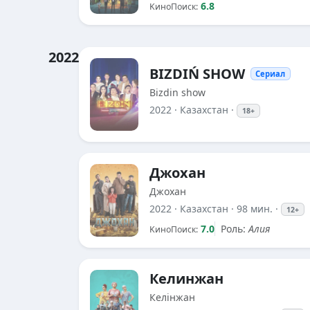
6.8
KиноПоиск:
2022
BIZDIŃ SHOW
Сериал
Bizdin show
2022
· Казахстан ·
18+
Джохан
Джохан
2022
· Казахстан · 98 мин. ·
12+
7.0
Роль:
Алия
KиноПоиск:
Келинжан
Келінжан