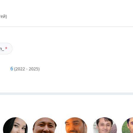
тей)
n_
*
6
(2022 - 2025)