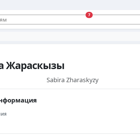
7
а Жараскызы
Sabira Zharaskyzy
информация
НИЯ