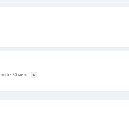
йный
· 80 мин. ·
6