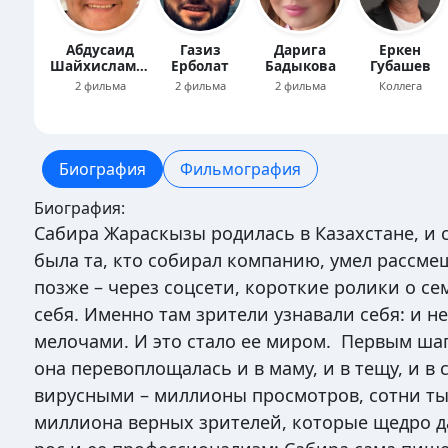
Абдусаид
Газиз
Дарига
Еркен
Шайхисламулы
Ерболат
Бадыкова
Губашев
2 фильма
2 фильма
2 фильма
Коллега
Биография
Фильмография
Биография:
Сабира Жараскызы родилась в Казахстане, и с
была та, кто собирал компанию, умел рассмеш
позже – через соцсети, короткие ролики о се
себя. Именно там зрители узнавали себя: и не
мелочами. И это стало ее миром. Первым ша
она перевоплощалась и в маму, и в тещу, и в 
вирусными – миллионы просмотров, сотни тыс
миллиона верных зрителей, которые щедро 