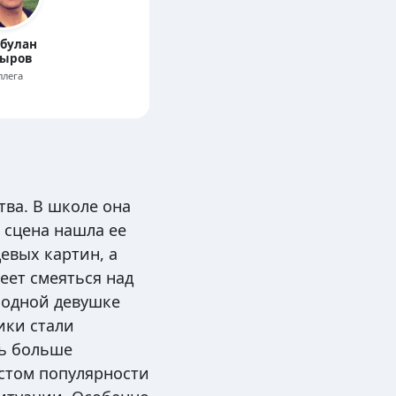
булан
ыров
ллега
тва. В школе она
 сцена нашла ее
цевых картин, а
меет смеяться над
 одной девушке
ики стали
сь больше
стом популярности