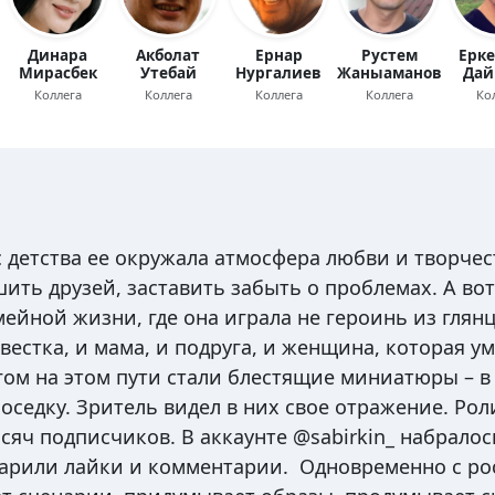
Динара
Акболат
Ернар
Рустем
Ерке
Мирасбек
Утебай
Нургалиев
Жаныаманов
Дай
Коллега
Коллега
Коллега
Коллега
Ко
 детства ее окружала атмосфера любви и творчес
ить друзей, заставить забыть о проблемах. А вот
мейной жизни, где она играла не героинь из глян
вестка, и мама, и подруга, и женщина, которая у
гом на этом пути стали блестящие миниатюры – в
соседку. Зритель видел в них свое отражение. Рол
яч подписчиков. В аккаунте @sabirkin_ набрало
дарили лайки и комментарии. Одновременно с ро