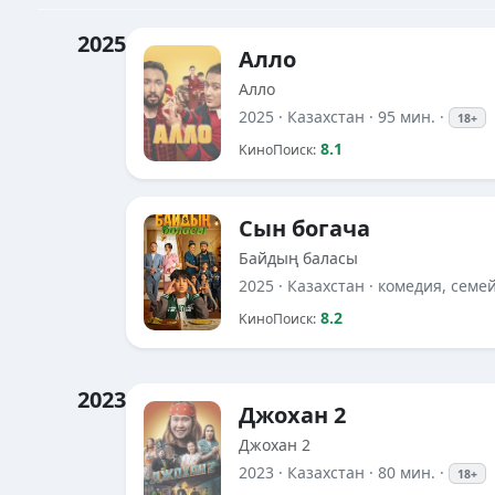
2025
Алло
Алло
2025
· Казахстан · 95 мин. ·
18+
8.1
KиноПоиск:
Сын богача
Байдың баласы
2025
· Казахстан ·
комедия, семе
8.2
KиноПоиск:
2023
Джохан 2
Джохан 2
2023
· Казахстан · 80 мин. ·
18+